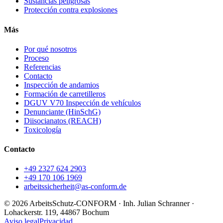
Sustancias peligrosas
Protección contra explosiones
Más
Por qué nosotros
Proceso
Referencias
Contacto
Inspección de andamios
Formación de carretilleros
DGUV V70 Inspección de vehículos
Denunciante (HinSchG)
Diisocianatos (REACH)
Toxicología
Contacto
+49 2327 624 2903
+49 170 106 1969
arbeitssicherheit@as-conform.de
© 2026 ArbeitsSchutz-CONFORM · Inh. Julian Schranner ·
Lohackerstr. 119, 44867 Bochum
Aviso legal
Privacidad