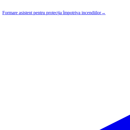
Formare asistent pentru protecția împotriva incendiilor
→