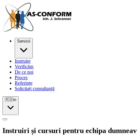
Servicii
Instruire
Verificăm
De ce noi
Proces
Referințe
Solicitați consultanță
🇷🇴
ro
Instruiri și cursuri pentru echipa dumnea